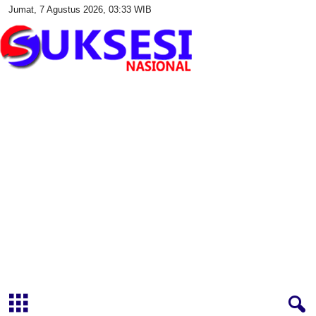
Jumat, 7 Agustus 2026, 03:33 WIB
S
u
k
s
e
s
i
N
a
s
i
o
n
a
l