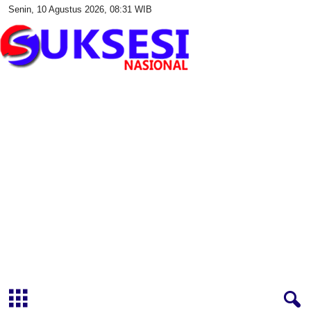
Senin, 10 Agustus 2026, 08:31 WIB
S
u
k
s
e
s
i
N
a
s
i
o
n
a
l