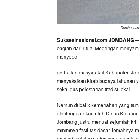
Rombongan B
Suksesinasional.com JOMBANG
— 
bagian dari ritual Megengan menyam
menyedot
perhatian masyarakat Kabupaten Jom
menyaksikan kirab budaya tahunan y
sekaligus pelestarian tradisi lokal.
Namun di balik kemeriahan yang tam
diselenggarakan oleh Dinas Ketaha
Jombang justru menuai sejumlah kriti
minimnya fasilitas dasar, lemahnya
menjadi catatan serius yang memicu