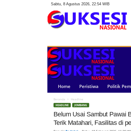
Sabtu, 8 Agustus 2026, 22:54 WIB
S
u
k
s
e
s
i
N
a
Home
Peristiwa
Politik Pe
s
i
Beranda
Headline
o
HEADLINE
JOMBANG
n
a
Belum Usai Sambut Pawai Bu
l
Terik Matahari, Fasilitas di 