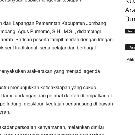
KU
Ar
Bu
n dari Lapangan Pemerintah Kabupaten Jombang
ombang, Agus Purnomo, S.H., M.Si., didampingi
Headl
daerah. Barisan peserta tampil meriah dengan iringan
 seni tradisional, serta pelajar dari berbagai
Ars
 menyaksikan arak-arakan yang menjadi agenda
ustru menunjukkan ketidaksiapan yang cukup
gi tamu undangan dan pejabat daerah ditempatkan di
p pelindung, meskipun kegiatan berlangsung di bawah
erah.
ekadar persoalan kenyamanan, melainkan dinilai