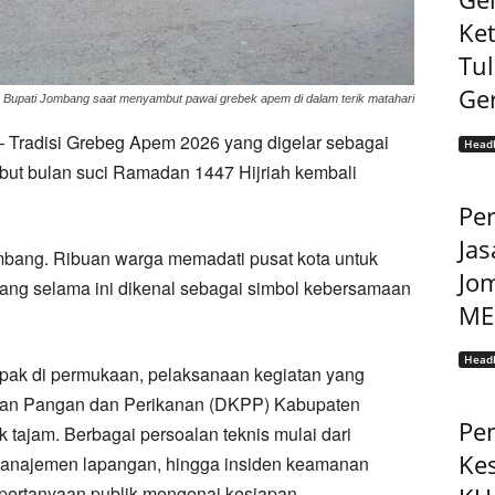
Ke
Tu
Ge
upati Jombang saat menyambut pawai grebek apem di dalam terik matahari
Tradisi Grebeg Apem 2026 yang digelar sebagai
Headl
but bulan suci Ramadan 1447 Hijriah kembali
Pe
Jas
bang. Ribuan warga memadati pusat kota untuk
Jo
ang selama ini dikenal sebagai simbol kebersamaan
MEP
Headl
pak di permukaan, pelaksanaan kegiatan yang
nan Pangan dan Perikanan (DKPP) Kabupaten
Pe
k tajam. Berbagai persoalan teknis mulai dari
Ke
 manajemen lapangan, hingga insiden keamanan
 pertanyaan publik mengenai kesiapan