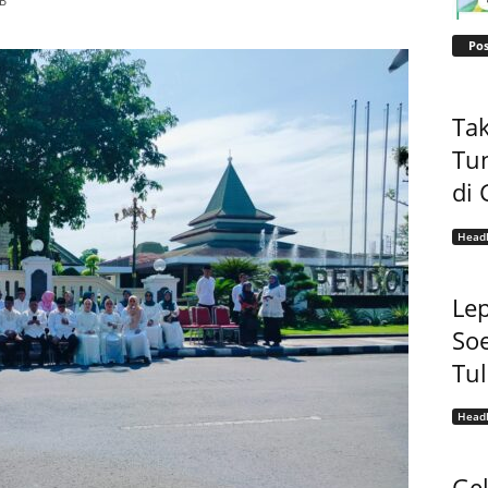
IB
Pos
Tak
Tu
di 
Headl
Lep
Soe
Tu
Headl
Gel