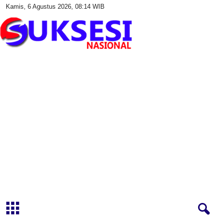
Kamis, 6 Agustus 2026, 08:14 WIB
S
u
k
s
e
s
i
N
a
s
i
o
n
a
l