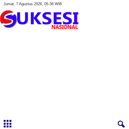
Jumat, 7 Agustus 2026, 05:38 WIB
S
u
k
s
e
s
i
N
a
s
i
o
n
a
l