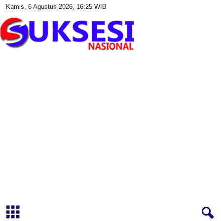
Kamis, 6 Agustus 2026, 16:25 WIB
S
u
k
s
e
s
i
N
a
s
i
o
n
a
l