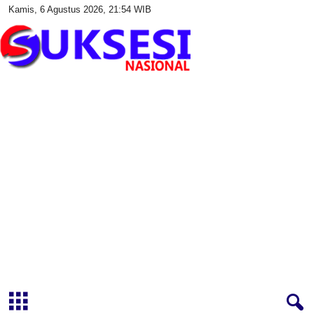
Kamis, 6 Agustus 2026, 21:54 WIB
S
u
k
s
e
s
i
N
a
s
i
o
n
a
l