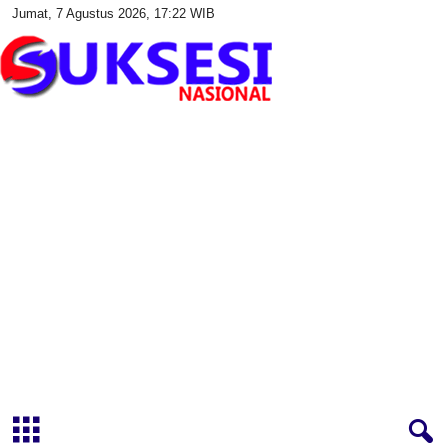
Jumat, 7 Agustus 2026, 17:22 WIB
S
u
k
s
e
s
i
N
a
s
i
o
n
a
l