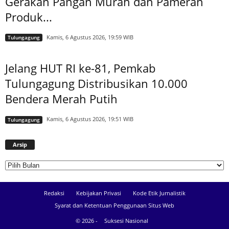
Gerakan Pangan Murah dan Pameran
Produk...
Kamis, 6 Agustus 2026, 19:59 WIB
Tulungagung
Jelang HUT RI ke-81, Pemkab
Tulungagung Distribusikan 10.000
Bendera Merah Putih
Kamis, 6 Agustus 2026, 19:51 WIB
Tulungagung
Arsip
Arsip
Redaksi
Kebijakan Privasi
Kode Etik Jurnalistik
Syarat dan Ketentuan Penggunaan Situs Web
© 2026 -
Suksesi Nasional