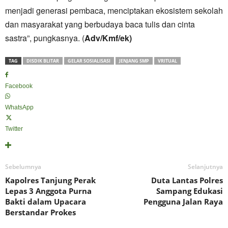
menjadi generasi pembaca, menciptakan ekosistem sekolah
dan masyarakat yang berbudaya baca tulis dan cinta
sastra”, pungkasnya. (
Adv/Kmf/ek)
TAG
DISDIK BLITAR
GELAR SOSIALISASI
JENJANG SMP
VRITUAL
Facebook
WhatsApp
Twitter
Sebelumnya
Selanjutnya
Kapolres Tanjung Perak
Duta Lantas Polres
Lepas 3 Anggota Purna
Sampang Edukasi
Bakti dalam Upacara
Pengguna Jalan Raya
Berstandar Prokes