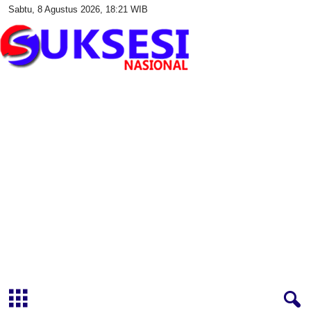
Sabtu, 8 Agustus 2026, 18:21 WIB
S
u
k
s
e
s
i
N
a
s
i
o
n
a
l