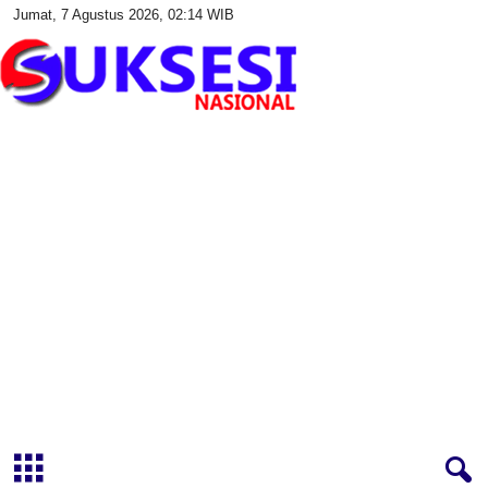
Jumat, 7 Agustus 2026, 02:14 WIB
S
u
k
s
e
s
i
N
a
s
i
o
n
a
l