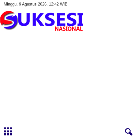
Minggu, 9 Agustus 2026, 12:42 WIB
S
u
k
s
e
s
i
N
a
s
i
o
n
a
l