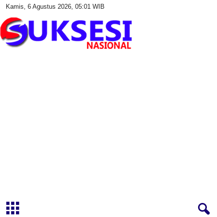
Kamis, 6 Agustus 2026, 05:01 WIB
S
u
k
s
e
s
i
N
a
s
i
o
n
a
l