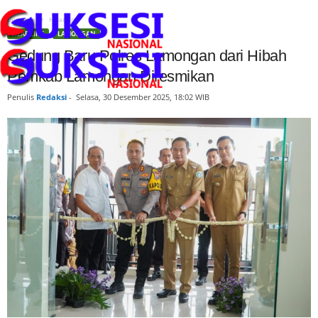
Beranda
Headline
HEADLINE
LAMONGAN
Gedung Baru Polres Lamongan dari Hibah
Pemkab Lamongan Diresmikan
Penulis
Redaksi
-
Selasa, 30 Desember 2025, 18:02 WIB