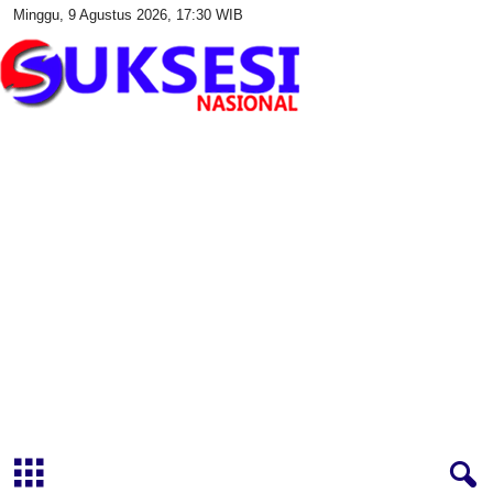
Minggu, 9 Agustus 2026, 17:30 WIB
S
u
k
s
e
s
i
N
a
s
i
o
n
a
l