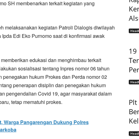
mo SH membenarkan terkait kegiatan yang
Ke
Als
h melaksanakan kegiatan Patroli Dialogis diwilayah
Headl
 Ipda Edi Eko Purnomo saat di konfirmasi awak
19
Ter
 memberikan edukasi dan menghimbau terkait
Per
akukan sosialisasi tentang Inpres nomor 06 tahun
dan penegakan hukum Prokes dan Perda nomor 02
Headl
entang penerapan disiplin dan penegakan hukum
an pengendalian Covid 19, agar masyarakat dalam
Pl
baru, tetap mematuhi prokes.
Be
Ke
at, Warga Pangarengan Dukung Polres
arkoba
Headl