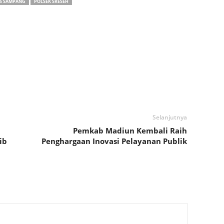
S SAMPANG
POLSEK SRESEH
Selanjutnya
Pemkab Madiun Kembali Raih
ib
Penghargaan Inovasi Pelayanan Publik