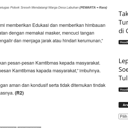
tugas Polsek Sreseh Mendatangi Warga Desa Labuhan
(PEWARTA = Rara)
Tak
Tu
 kami memberikan Edukasi dan memberikan himbauan
di 
hatan dengan memakai masker, mencuci tangan
galir dan menjaga jarak atau hindari kerumunan,”
Headl
Lep
ikan pesan-pesan Kamtibmas kepada masyarakat.
Soe
esan Kamtibmas kapada masyarakat,” imbuhnya.
Tu
ngan aman dan kondusif serta tidak ditemukan tindak
Headl
kasnya.
(R2)
Ars