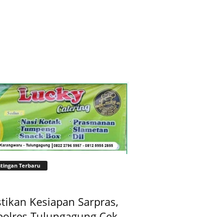
tingan Terbaru
tikan Kesiapan Sarpras,
polres Tulungagung Cek