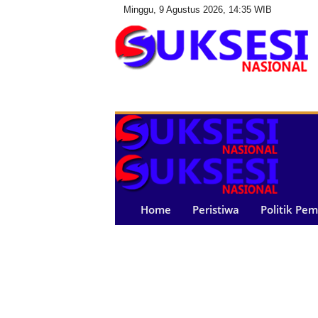
Minggu, 9 Agustus 2026, 14:35 WIB
S
u
k
s
e
s
i
N
a
Home
Peristiwa
Politik Pe
s
i
o
n
a
l