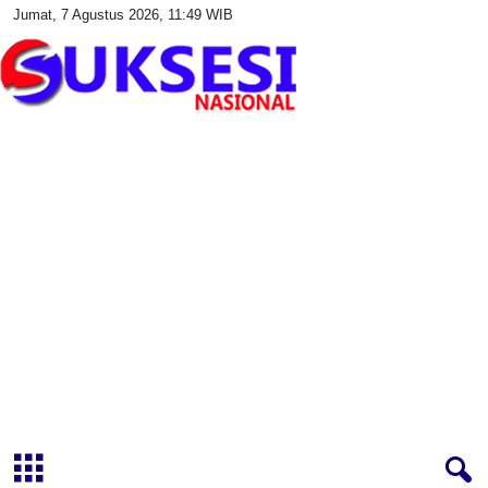
Jumat, 7 Agustus 2026, 11:49 WIB
S
u
k
s
e
s
i
N
a
s
i
o
n
a
l