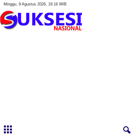
Minggu, 9 Agustus 2026, 19:16 WIB
S
u
k
s
e
s
i
N
a
s
i
o
n
a
l