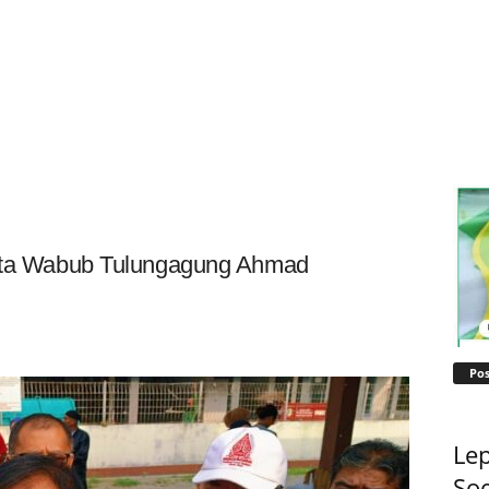
Kata Wabub Tulungagung Ahmad
Pos
Lep
Soe