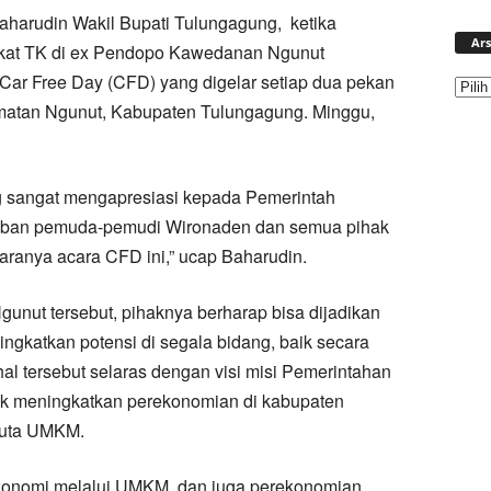
harudin Wakil Bupati Tulungagung, ketika
Ars
kat TK di ex Pendopo Kawedanan Ngunut
Car Free Day (CFD) yang digelar setiap dua pekan
camatan Ngunut, Kabupaten Tulungagung. Minggu,
 sangat mengapresiasi kepada Pemerintah
ban pemuda-pemudi Wironaden dan semua pihak
ranya acara CFD ini,” ucap Baharudin.
nut tersebut, pihaknya berharap bisa dijadikan
ngkatkan potensi di segala bidang, baik secara
l tersebut selaras dengan visi misi Pemerintahan
k meningkatkan perekonomian di kabupaten
juta UMKM.
 ekonomi melalui UMKM, dan juga perekonomian