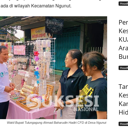
Headl
 ada di wilayah Kecamatan Ngunut.
Pe
Ke
KU
Ar
Bu
Headl
Ta
Ke
Ka
Hi
Wakil Bupati Tulungagung Ahmad Baharudin Hadiri CFD di Desa Ngunut
Headl