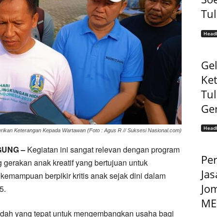
Tu
Headl
Gel
Ke
Tu
Ge
Headl
ikan Keterangan Kepada Wartawan (Foto : Agus R // Suksesi Nasional.com)
GUNG –
Kegiatan ini sangat relevan dengan program
Pe
gerakan anak kreatif yang bertujuan untuk
Jas
kemampuan berpikir kritis anak sejak dini dalam
Jo
5.
MEP
wadah yang tepat untuk mengembangkan usaha bagi