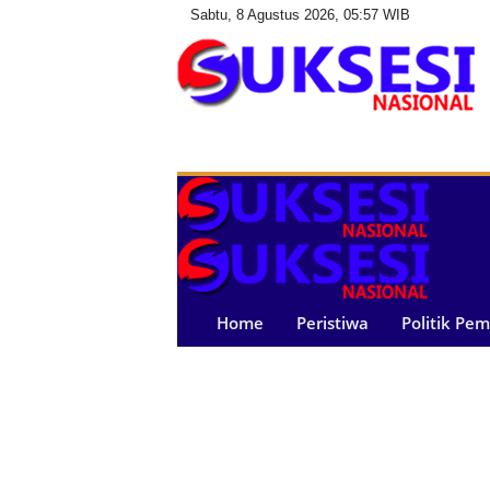
Sabtu, 8 Agustus 2026, 05:57 WIB
S
u
k
s
e
s
i
N
a
Home
Peristiwa
Politik Pe
s
i
o
n
a
l