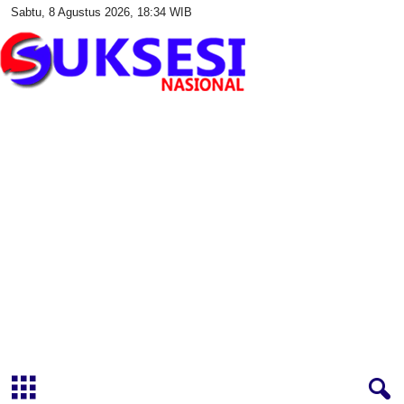
Sabtu, 8 Agustus 2026, 18:34 WIB
S
u
k
s
e
s
i
N
a
s
i
o
n
a
l