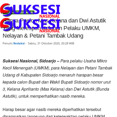
Beranda
Politik Pemerintahan
POLITIK PEMERINTAHAN
Hanya Paslon Mas Kelana dan Dwi Astutik
Yang Merespon Keluhan Pelaku UMKM,
Nelayan & Petani Tambak Udang
Penulis
Redaksi
-
Sabtu, 31 Oktober 2020, 20:28 WIB
Suksesi Nasional, Sidoarjo –
Para pelaku Usaha Mikro
Kecil Menengah (UMKM), para Nelayan dan Petani Tambak
Udang di Kabupaten Sidoarjo menaruh harapan besar
kepada calon Bupati dan Wakil Bupati Sidoarjo nomor urut
3, Kelana Aprilianto (Mas Kelana) dan Dwi Astutik (Bunda
Astutik), untuk memperhatikan nasib mereka.
Harap besar agar nasib mereka diperhatikan tersebut
disampaikan langsung dari keterwakilan pelaku UMKM,