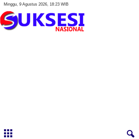
Minggu, 9 Agustus 2026, 18:23 WIB
S
u
k
s
e
s
i
N
a
s
i
o
n
a
l