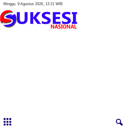
Minggu, 9 Agustus 2026, 13:21 WIB
S
u
k
s
e
s
i
N
a
s
i
o
n
a
l