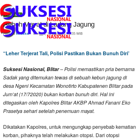
Beranda
Peristiwa
PERISTIWA
Heboh Mayat di Ladang Jagung
Penulis
Redaksi
-
Minggu, 19 Juli 2020, 19:35 WIB
“Leher Terjerat Tali, Polisi Pastikan Bukan Bunuh Diri’
Suksesi Nasional, Blitar
– Polisi memastikan pria bernama
Sadak yang ditemukan tewas di sebuah kebun jagung di
desa Ngeni Kecamatan Wonotirto Kabupatenen Blitar pada
Jum’at (17/72020) bukan korban bunuh diri. Hal ini
ditegaskan oleh Kapolres Blitar AKBP Ahmad Fanani Eko
Prasetya sehari setelah penemuan mayat.
Dikatakan Kapolres, untuk mengungkap penyebab kematian
korban, pihaknya telah melakukan otopsi. Dari otopsi