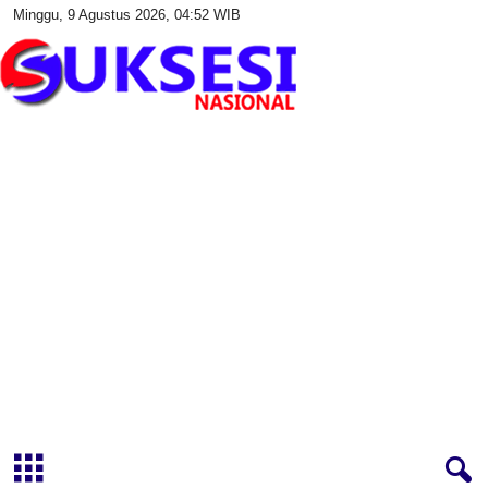
Minggu, 9 Agustus 2026, 04:52 WIB
S
u
k
s
e
s
i
N
a
s
i
o
n
a
l