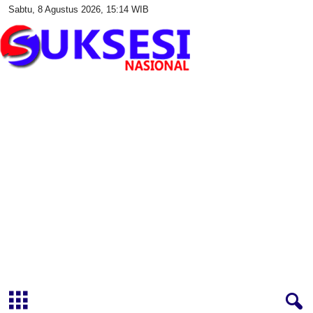
Sabtu, 8 Agustus 2026, 15:14 WIB
S
u
k
s
e
s
i
N
a
s
i
o
n
a
l