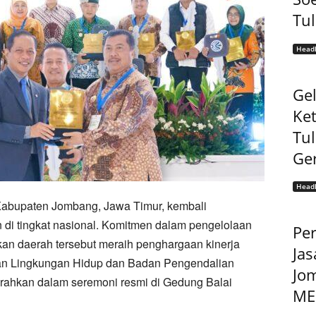
Tu
Headl
Gel
Ke
Tu
Ge
Headl
abupaten Jombang, Jawa Timur, kembali
i tingkat nasional. Komitmen dalam pengelolaan
Pe
an daerah tersebut meraih penghargaan kinerja
Jas
an Lingkungan Hidup dan Badan Pengendalian
Jo
rahkan dalam seremoni resmi di Gedung Balai
MEP