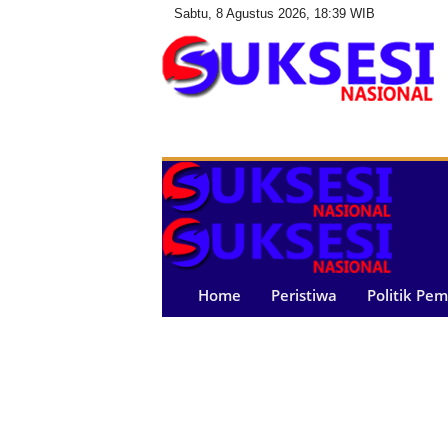
Sabtu, 8 Agustus 2026, 18:39 WIB
S
u
k
s
e
s
i
N
a
Home
Peristiwa
Politik Pe
s
i
o
n
a
l