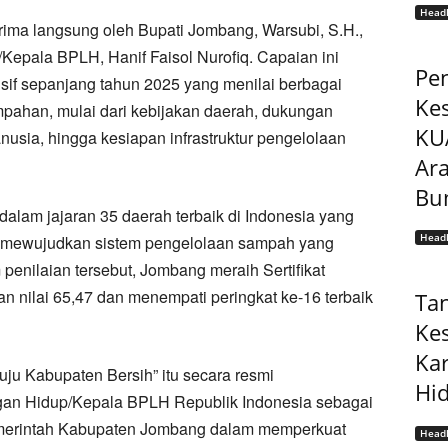
Headl
rima langsung oleh Bupati Jombang, Warsubi, S.H.,
/Kepala BPLH, Hanif Faisol Nurofiq. Capaian ini
Pe
sif sepanjang tahun 2025 yang menilai berbagai
Ke
mpahan, mulai dari kebijakan daerah, dukungan
KU
usia, hingga kesiapan infrastruktur pengelolaan
Ar
Bu
lam jajaran 35 daerah terbaik di Indonesia yang
Headl
am mewujudkan sistem pengelolaan sampah yang
 penilaian tersebut, Jombang meraih Sertifikat
 nilai 65,47 dan menempati peringkat ke-16 terbaik
Ta
Ke
Ka
uju Kabupaten Bersih” itu secara resmi
Hi
ngan Hidup/Kepala BPLH Republik Indonesia sebagai
Pemerintah Kabupaten Jombang dalam memperkuat
Headl