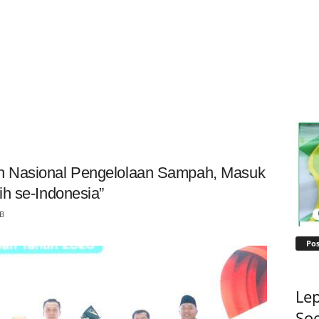
n Nasional Pengelolaan Sampah, Masuk
h se-Indonesia”
IB
Pos
Lep
Soe