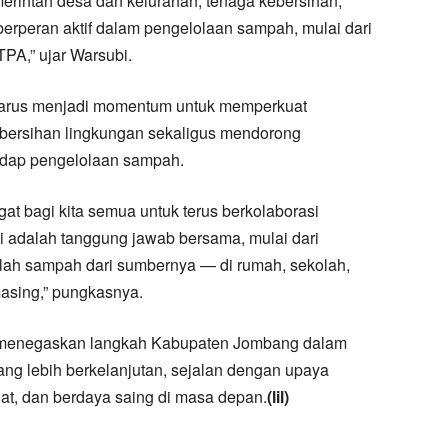
erintah desa dan kelurahan, tenaga kebersihan,
berperan aktif dalam pengelolaan sampah, mulai dari
PA,” ujar Warsubi.
harus menjadi momentum untuk memperkuat
ebersihan lingkungan sekaligus mendorong
adap pengelolaan sampah.
t bagi kita semua untuk terus berkolaborasi
 adalah tanggung jawab bersama, mulai dari
ah sampah dari sumbernya — di rumah, sekolah,
asing,” pungkasnya.
s menegaskan langkah Kabupaten Jombang dalam
ng lebih berkelanjutan, sejalan dengan upaya
at, dan berdaya saing di masa depan.
(lil)