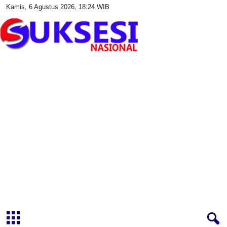
Kamis, 6 Agustus 2026, 18:24 WIB
S
u
k
s
e
s
i
N
a
s
i
o
n
a
l