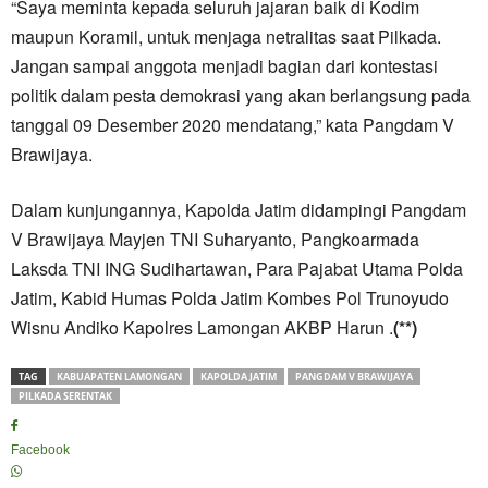
“Saya meminta kepada seluruh jajaran baik di Kodim
maupun Koramil, untuk menjaga netralitas saat Pilkada.
Jangan sampai anggota menjadi bagian dari kontestasi
politik dalam pesta demokrasi yang akan berlangsung pada
tanggal 09 Desember 2020 mendatang,” kata Pangdam V
Brawijaya.
Dalam kunjungannya, Kapolda Jatim didampingi Pangdam
V Brawijaya Mayjen TNI Suharyanto, Pangkoarmada
Laksda TNI ING Sudihartawan, Para Pajabat Utama Polda
Jatim, Kabid Humas Polda Jatim Kombes Pol Trunoyudo
Wisnu Andiko Kapolres Lamongan AKBP Harun .
(**)
TAG
KABUAPATEN LAMONGAN
KAPOLDA JATIM
PANGDAM V BRAWIJAYA
PILKADA SERENTAK
Facebook