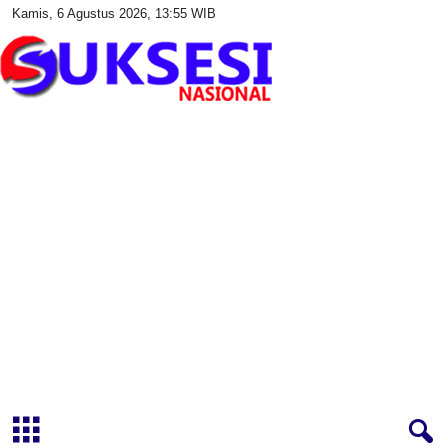
Kamis, 6 Agustus 2026, 13:55 WIB
S
u
k
s
e
s
i
N
a
s
i
o
n
a
l