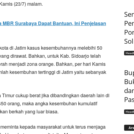
Kamis (23/7) malam.
Sem
Pe
 MBR Surabaya Dapat Bantuan, Ini Penjelasan
Por
Sol
/kota di Jatim kasus kesembuhannya melebihi 50
Headl
f yang dirawat. Bahkan, untuk Kab. Sidoarjo telah
erah menjadi zona orange. Bahkan, per hari Kamis
Bu
lah kesembuhan tertinggi di Jatim yaitu sebanyak
Bu
dan
Timur cukup berat jika dibandingkan daerah lain di
Pas
450 orang, maka angka kesembuhan kumulatif
kan berkah yang luar biasa.
Headl
p meminta kepada masyarakat untuk terus menjaga
Ars