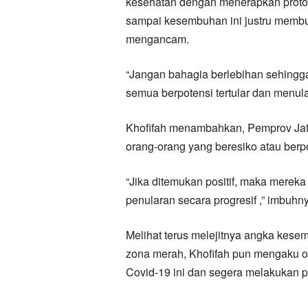
kesehatan dengan menerapkan protoko
sampai kesembuhan ini justru membu
mengancam.
“Jangan bahagia berlebihan sehingga
semua berpotensi tertular dan menula
Khofifah menambahkan, Pemprov Jati
orang-orang yang beresiko atau berpo
“Jika ditemukan positif, maka merek
penularan secara progresif ,” imbuhn
Melihat terus melejitnya angka kese
zona merah, Khofifah pun mengaku op
Covid-19 ini dan segera melakukan p