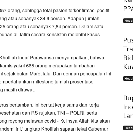
PP
7 orang, sehingga total pasien terkonfirmasi positif
rang atau sebanyak 34,9 persen. Adapun jumlah
Headl
25 orang atau sebanyak 7,84 persen. Dalam satu
buhan di Jatim secara konsisten melebihi kasus
Pu
Tr
Bi
r, Khofifah Indar Parawansa menyampaikan, bahwa
Kuw
 kamis yakni 665 orang merupakan tambahan
 sejak bulan Maret lalu. Dan dengan pencapaian ini
Headl
empertahankan milestone jumlah prosentase
g masih dirawat.
Bup
rus bertambah. Ini berkat kerja sama dan kerja
Ino
kesehatan dan RS rujukan, TNI – POLRI, serta
La
ng royong melawan covid -19. Insya Allah kita akan
andemi ini,” ungkap Khofifah sapaan lekat Gubernur
Headl