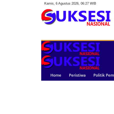
Kamis, 6 Agustus 2026, 06:27 WIB
S
u
k
s
e
s
i
N
a
Home
Peristiwa
Politik Pe
s
i
o
n
a
l