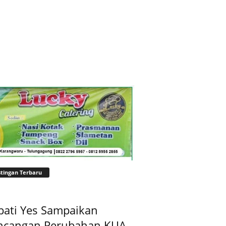
tingan Terbaru
pati Yes Sampaikan
ncangan Perubahan KUA-