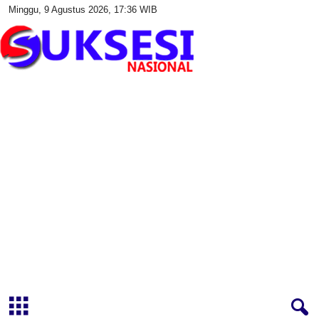
Minggu, 9 Agustus 2026, 17:36 WIB
S
u
k
s
e
s
i
N
a
s
i
o
n
a
l