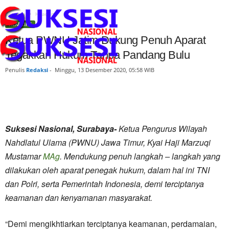
Beranda
Headline
HEADLINE
Ketua PWNU Jatim Dukung Penuh Aparat
Tegakkan Hukum Tanpa Pandang Bulu
Penulis
Redaksi
-
Minggu, 13 Desember 2020, 05:58 WIB
Suksesi Nasional, Surabaya-
Ketua Pengurus Wilayah
Nahdlatul Ulama (PWNU) Jawa Timur, Kyai Haji Marzuqi
Mustamar
MAg
. Mendukung penuh langkah – langkah yang
dilakukan oleh aparat penegak hukum, dalam hal ini TNI
dan Polri, serta Pemerintah Indonesia, demi terciptanya
keamanan dan kenyamanan masyarakat.
“Demi mengikhtiarkan terciptanya keamanan, perdamaian,