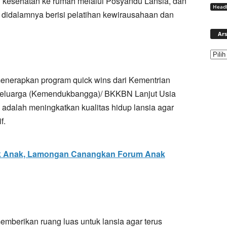
 kesehatan ke rumah melalui Posyandu Lansia, dan
Headl
 didalamnya berisi pelatihan kewirausahaan dan
Ars
enerapkan program quick wins dari Kementrian
luarga (Kemendukbangga)/ BKKBN Lanjut Usia
 adalah meningkatkan kualitas hidup lansia agar
f.
ak Anak, Lamongan Canangkan Forum Anak
berikan ruang luas untuk lansia agar terus