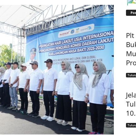
Pos
Pl
Bu
Mu
Pro
Tulu
Jel
Tu
10
Tulu