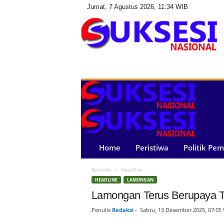
Jumat, 7 Agustus 2026, 11:34 WIB
S
u
k
s
e
s
i
N
a
Home
Peristiwa
Politik Pe
s
i
Beranda
Headline
o
HEADLINE
LAMONGAN
n
a
Lamongan Terus Berupaya T
l
Penulis
Redaksi
-
Sabtu, 13 Desember 2025, 07:05