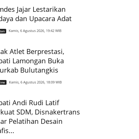
des Jajar Lestarikan
daya dan Upacara Adat
Kamis, 6 Agustus 2026, 19:42 WIB
tan
ak Atlet Berprestasi,
pati Lamongan Buka
jurkab Bulutangkis
Kamis, 6 Agustus 2026, 18:09 WIB
ine
ati Andi Rudi Latif
rkuat SDM, Disnakertrans
ar Pelatihan Desain
fis...