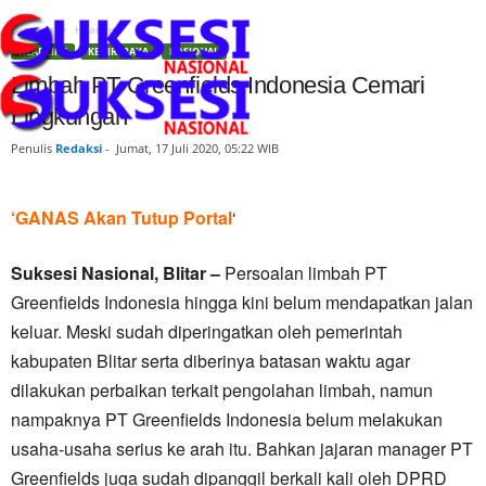
Beranda
Headline
HEADLINE
KEDIRI RAYA
NASIONAL
Limbah PT Greenfields Indonesia Cemari
Lingkungan
Penulis
Redaksi
-
Jumat, 17 Juli 2020, 05:22 WIB
‘GANAS Akan Tutup Portal
‘
Suksesi Nasional, Blitar –
Persoalan limbah PT
Greenfields Indonesia hingga kini belum mendapatkan jalan
keluar. Meski sudah diperingatkan oleh pemerintah
kabupaten Blitar serta diberinya batasan waktu agar
dilakukan perbaikan terkait pengolahan limbah, namun
nampaknya PT Greenfields Indonesia belum melakukan
usaha-usaha serius ke arah itu. Bahkan jajaran manager PT
Greenfields juga sudah dipanggil berkali kali oleh DPRD