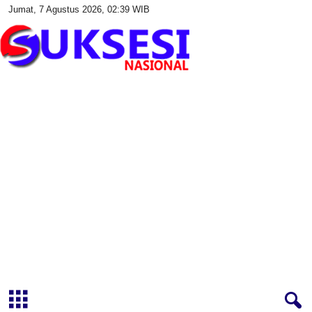
Jumat, 7 Agustus 2026, 02:39 WIB
S
u
k
s
e
s
i
N
a
s
i
o
n
a
l