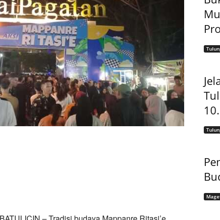
Mu
Pro
Tulu
Jel
Tu
10
Tulu
Pem
Bu
Mage
BATULICIN – Tradisi budaya Mappanre Ritasi’e