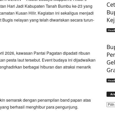
Cet
gatan Hari Jadi Kabupaten Tanah Bumbu ke-23 yang
Bu
camatan Kusan Hilir. Kegiatan ini sekaligus menjadi
Ke
 Bugis nelayan yang telah diwariskan secara turun-
Headl
Bup
l 2026, kawasan Pantai Pagatan dipadati ribuan
Pe
n pesta laut tersebut. Event budaya ini dijadwalkan
Gel
enghadirkan berbagai hiburan dan atraksi menarik
Gra
Headl
Ars
in semarak dengan penampilan band papan atas
ah yang berhasil menghibur para pengunjung.