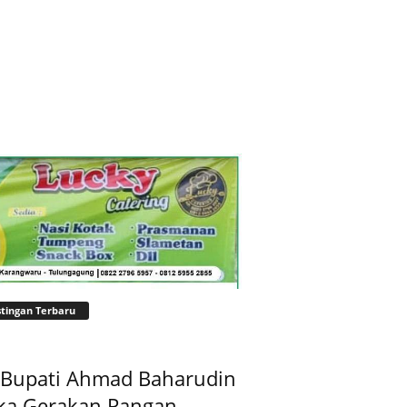
tingan Terbaru
t Bupati Ahmad Baharudin
ka Gerakan Pangan