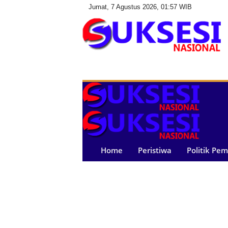
Jumat, 7 Agustus 2026, 01:57 WIB
S
u
k
s
e
s
i
N
a
Home
Peristiwa
Politik Pe
s
i
o
n
a
l