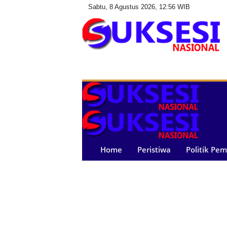
Sabtu, 8 Agustus 2026, 12:56 WIB
S
u
k
s
e
s
i
N
a
Home
Peristiwa
Politik Pe
s
i
o
n
a
l