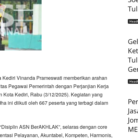
Tu
Headl
Gel
Ke
Tu
Ge
a Kediri Vinanda Prameswati memberikan arahan
Headl
tas Pegawai Pemerintah dengan Perjanjian Kerja
n Kota Kediri, Rabu (3/12/2025). Kegiatan yang
Pe
ha ini diikuti oleh 667 peserta yang terbagi dalam
Jas
Jo
 “Disiplin ASN BerAKHLAK”, selaras dengan core
MEP
entasi Pelayanan, Akuntabel, Kompeten, Harmonis,