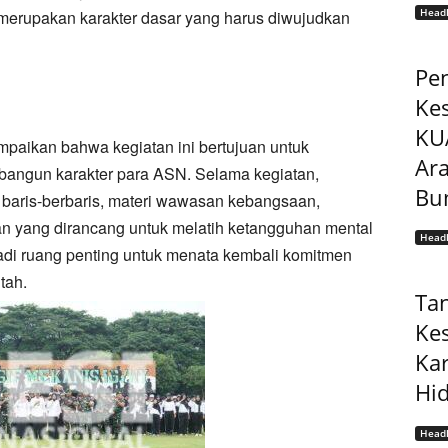
Headl
g merupakan karakter dasar yang harus diwujudkan
Pe
Ke
KU
aikan bahwa kegiatan ini bertujuan untuk
Ar
bangun karakter para ASN. Selama kegiatan,
Bu
 baris-berbaris, materi wawasan kebangsaan,
gan yang dirancang untuk melatih ketangguhan mental
Headl
adi ruang penting untuk menata kembali komitmen
ntah.
Ta
Ke
Ka
Hi
Headl