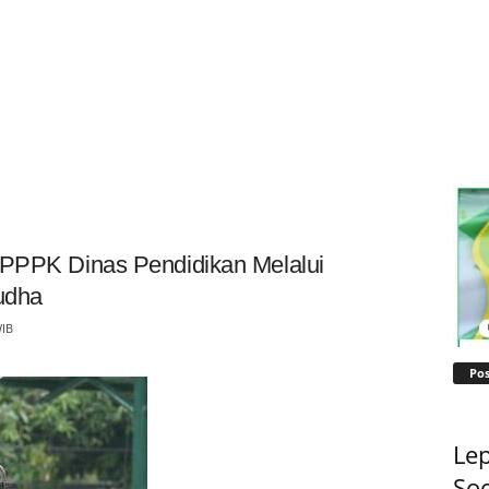
 PPPK Dinas Pendidikan Melalui
Yudha
WIB
Pos
Lep
Soe