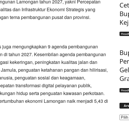
ngunan Lamongan tahun 2027, yakni Percepatan
Cet
alitas dan Infrastruktur Ekonomi Strategis yang
Bu
ngan tema pembangunan pusat dan provinsi.
Ke
Headl
yes juga mengungkapkan 9 agenda pembangunan
Bup
kan di tahun 2027. Kesembilan agenda pembangunan
Pe
igasi kekeringan, peningkatan kualitas jalan dan
Gel
 Jamula, penguatan ketahanan pangan dan hilirisasi,
Gra
anusia, penguatan sosial dan keagamaan,
patan transformasi digital pelayanan publik,
Headl
gkungan hidup serta penguatan kawasan perkotaan.
r pertumbuhan ekonomi Lamongan naik menjadi 5,43 di
Ars