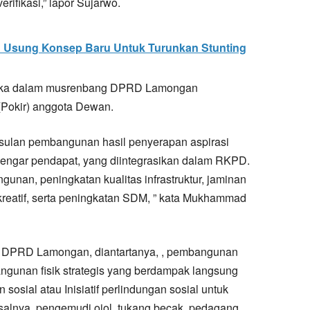
rifikasi,” lapor Sujarwo.
Usung Konsep Baru Untuk Turunkan Stunting
jika dalam musrenbang DPRD Lamongan
Pokir) anggota Dewan.
usulan pembangunan hasil penyerapan aspirasi
dengar pendapat, yang diintegrasikan dalam RKPD.
unan, peningkatan kualitas infrastruktur, jaminan
 kreatif, serta peningkatan SDM, ” kata Mukhammad
r DPRD Lamongan, diantartanya, , pembangunan
ngunan fisik strategis yang berdampak langsung
osial atau Inisiatif perlindungan sosial untuk
isalnya, pengemudi ojol, tukang becak, pedagang