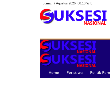
Jumat, 7 Agustus 2026, 00:10 WIB
S
u
k
s
e
s
i
N
a
Home
Peristiwa
Politik Pe
s
i
o
n
a
l