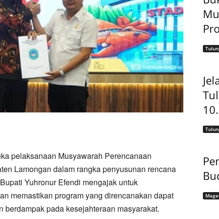
Mu
Pro
Tulu
Jel
Tu
10
Tulu
uka pelaksanaan Musyawarah Perencanaan
Pem
ten Lamongan dalam rangka penyusunan rencana
Bu
 Bupati Yuhronur Efendi mengajak untuk
an memastikan program yang direncanakan dapat
Mage
n berdampak pada kesejahteraan masyarakat.