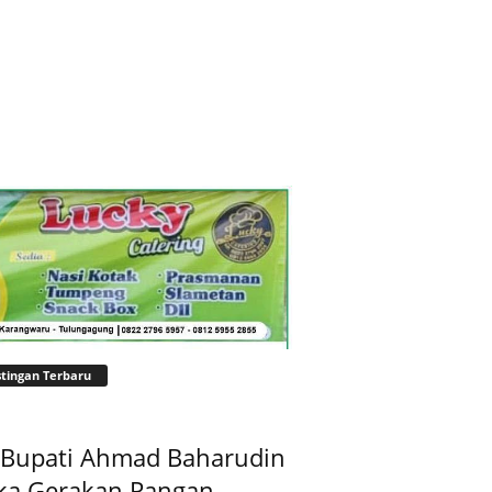
tingan Terbaru
t Bupati Ahmad Baharudin
ka Gerakan Pangan