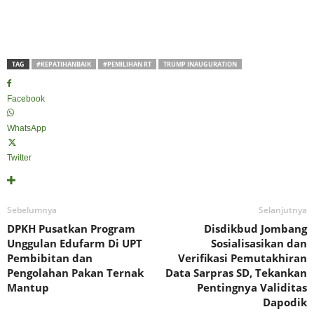
TAG
#KEPATIHANBAIK
#PEMILIHAN RT
TRUMP INAUGURATION
Facebook
WhatsApp
Twitter
Sebelumnya
Selanjutnya
DPKH Pusatkan Program
Disdikbud Jombang
Unggulan Edufarm Di UPT
Sosialisasikan dan
Pembibitan dan
Verifikasi Pemutakhiran
Pengolahan Pakan Ternak
Data Sarpras SD, Tekankan
Mantup
Pentingnya Validitas
Dapodik