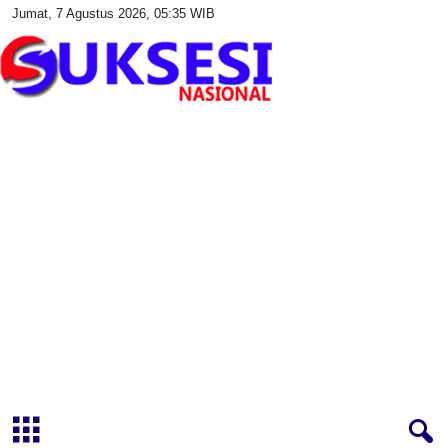
Jumat, 7 Agustus 2026, 05:35 WIB
S
u
k
s
e
s
i
N
a
s
i
o
n
a
l