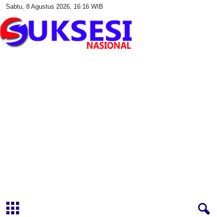
Sabtu, 8 Agustus 2026, 16:16 WIB
S
u
k
s
e
s
i
N
a
s
i
o
n
a
l