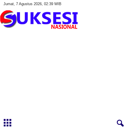
Jumat, 7 Agustus 2026, 02:39 WIB
S
u
k
s
e
s
i
N
a
s
i
o
n
a
l