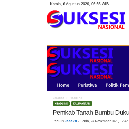
Kamis, 6 Agustus 2026, 06:56 WIB
S
u
k
s
e
s
i
N
a
Home
Peristiwa
Politik Pe
s
i
Beranda
Headline
o
HEADLINE
KALIMANTAN
n
a
Pemkab Tanah Bumbu Dukung
l
Penulis
Redaksi
-
Senin, 24 November 2025, 12:42