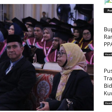
Pos
Bu
Ra
PP
Headl
Pu
Tr
Bi
Kuw
Headl