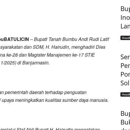
Bup
Ino
La
mbuBATULICIN
– Bupati Tanah Bumbu Andi Rudi Latif
Headl
asyarakatan dan SDM, H. Hairudin, menghadiri Dies
jana ke-28 dan Magister Manajemen ke-17 STIE
Sem
11/2025) di Banjarmasin.
Pe
Por
Sol
an pemerintah daerah terhadap penguatan
Headl
ri upaya meningkatkan kualitas sumber daya manusia.
Bu
Bu
melalui Staf Ahli Bupati H. Hairudin mengatakan