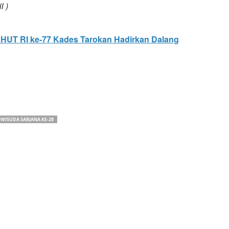
l )
HUT RI ke-77 Kades Tarokan Hadirkan Dalang
WISUDA SARJANA KE-28