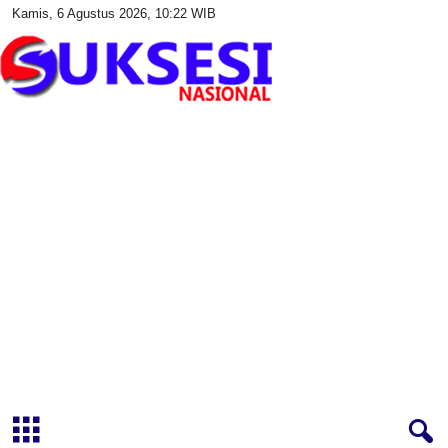
Kamis, 6 Agustus 2026, 10:22 WIB
S
u
k
s
e
s
i
N
a
s
i
o
n
a
l