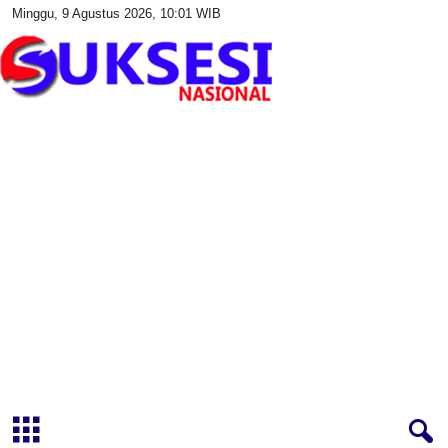
Minggu, 9 Agustus 2026, 10:01 WIB
S
u
k
s
e
s
i
N
a
s
i
o
n
a
l