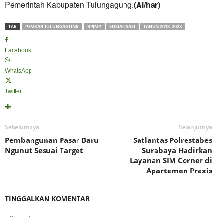
Pemerintah Kabupaten Tulungagung.
(Al/har)
TAG
PEMKAB TULUNGAGUNG
RPJMP
SOSIALISASI
TAHUN 2018 -2023
Facebook
WhatsApp
Twitter
Sebelumnya
Selanjutnya
Pembangunan Pasar Baru
Satlantas Polrestabes
Ngunut Sesuai Target
Surabaya Hadirkan
Layanan SIM Corner di
Apartemen Praxis
TINGGALKAN KOMENTAR