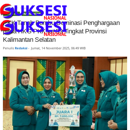
Beranda
Headline
HEADLINE
KALIMANTAN
PKK Tanah Bumbu Dominasi Penghargaan
pada HKG PKK ke-53 Tingkat Provinsi
Kalimantan Selatan
Penulis
Redaksi
-
Jumat, 14 November 2025, 06:49 WIB