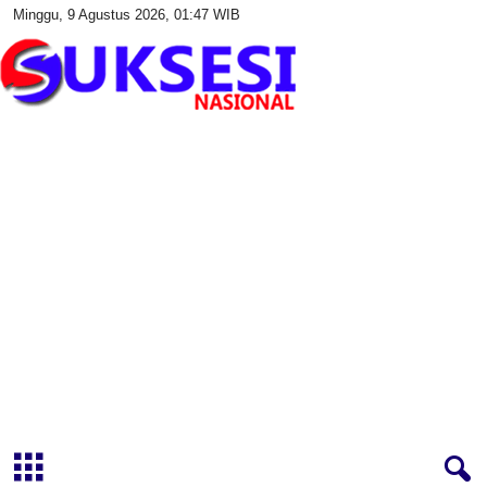
Minggu, 9 Agustus 2026, 01:47 WIB
S
u
k
s
e
s
i
N
a
s
i
o
n
a
l