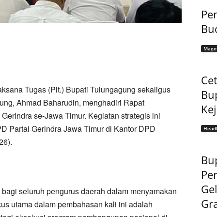
Pem
Bu
Mage
Cet
ksana Tugas (Plt.) Bupati Tulungagung sekaligus
Bu
gung, Ahmad Baharudin, menghadiri Rapat
Ke
Gerindra se-Jawa Timur. Kegiatan strategis ini
PD Partai Gerindra Jawa Timur di Kantor DPD
Headl
26).
Bup
Pe
Gel
g bagi seluruh pengurus daerah dalam menyamakan
Gra
okus utama dalam pembahasan kali ini adalah