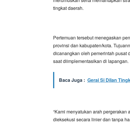
merumuskan serta memantapkan stra
tingkat daerah.
​Pertemuan tersebut menegaskan penti
provinsi dan kabupaten/kota. Tujuan
dicanangkan oleh pemerintah pusat da
saat diimplementasikan di lapangan.
Baca Juga :
Gerai Si Dilan Tin
“Kami menyatukan arah pergerakan ag
dieksekusi secara linier dan tanpa h