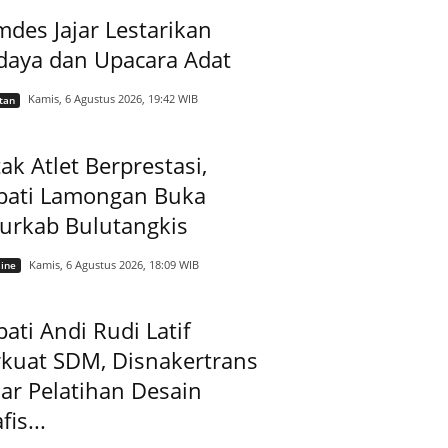
des Jajar Lestarikan
daya dan Upacara Adat
Kamis, 6 Agustus 2026, 19:42 WIB
tan
ak Atlet Berprestasi,
pati Lamongan Buka
jurkab Bulutangkis
Kamis, 6 Agustus 2026, 18:09 WIB
ine
ati Andi Rudi Latif
rkuat SDM, Disnakertrans
ar Pelatihan Desain
fis...