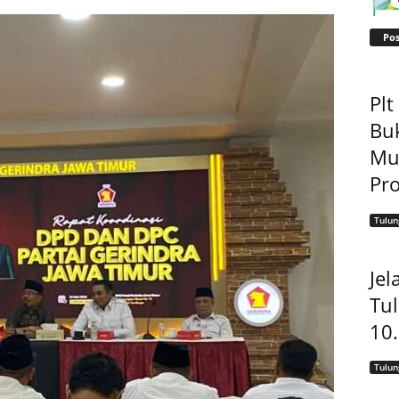
Pos
Pl
Bu
Mu
Pro
Tulu
Jel
Tu
10
Tulu