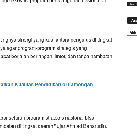
tegi eksekusi program pembangunan nasional di
Headl
Ars
ngnya sinergi yang kuat antara pengurus di tingkat
nya agar program-program strategis yang
pat berjalan beriringan, linier, dan tanpa hambatan
gkatkan Kualitas Pendidikan di Lamongan
ar seluruh program strategis nasional bisa
ambatan di tingkat daerah,” ujar Ahmad Baharudin.