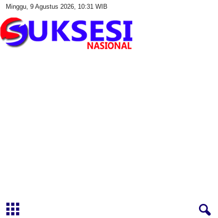
Minggu, 9 Agustus 2026, 10:31 WIB
S
u
k
s
e
s
i
N
a
s
i
o
n
a
l