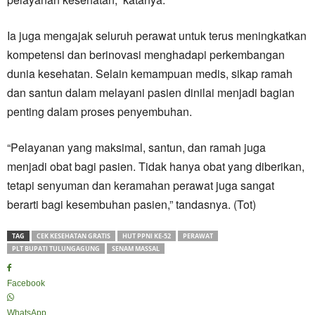
Ia juga mengajak seluruh perawat untuk terus meningkatkan
kompetensi dan berinovasi menghadapi perkembangan
dunia kesehatan. Selain kemampuan medis, sikap ramah
dan santun dalam melayani pasien dinilai menjadi bagian
penting dalam proses penyembuhan.
“Pelayanan yang maksimal, santun, dan ramah juga
menjadi obat bagi pasien. Tidak hanya obat yang diberikan,
tetapi senyuman dan keramahan perawat juga sangat
berarti bagi kesembuhan pasien,” tandasnya. (Tot)
TAG
CEK KESEHATAN GRATIS
HUT PPNI KE-52
PERAWAT
PLT BUPATI TULUNGAGUNG
SENAM MASSAL
Facebook
WhatsApp