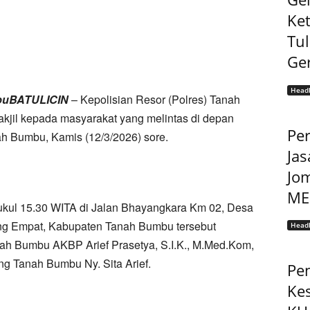
Ke
Tu
Ge
Headl
mbuBATULICIN
– Kepolisian Resor (Polres) Tanah
kjil kepada masyarakat yang melintas di depan
Pe
h Bumbu, Kamis (12/3/2026) sore.
Jas
Jo
MEP
pukul 15.30 WITA di Jalan Bhayangkara Km 02, Desa
g Empat, Kabupaten Tanah Bumbu tersebut
Headl
nah Bumbu AKBP Arief Prasetya, S.I.K., M.Med.Kom,
g Tanah Bumbu Ny. Sita Arief.
Pe
Ke