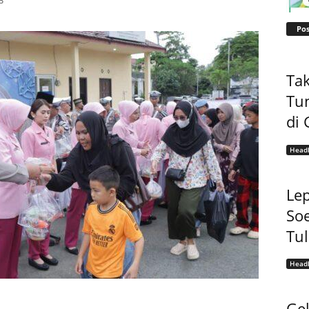
B
Pos
Tak
Tu
di 
Headl
Lep
Soe
Tu
Headl
Gel