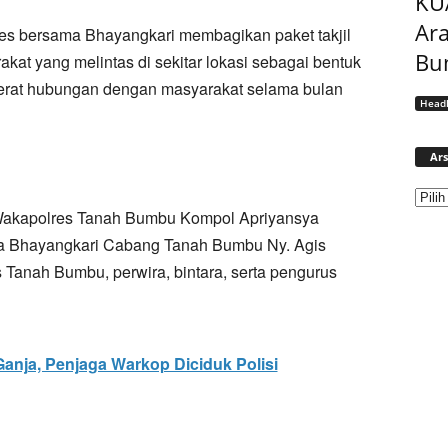
KU
Ar
lres bersama Bhayangkari membagikan paket takjil
Bu
at yang melintas di sekitar lokasi sebagai bentuk
erat hubungan dengan masyarakat selama bulan
Headl
Ars
t Wakapolres Tanah Bumbu Kompol Apriyansya
Ketua Bhayangkari Cabang Tanah Bumbu Ny. Agis
 Tanah Bumbu, perwira, bintara, serta pengurus
anja, Penjaga Warkop Diciduk Polisi