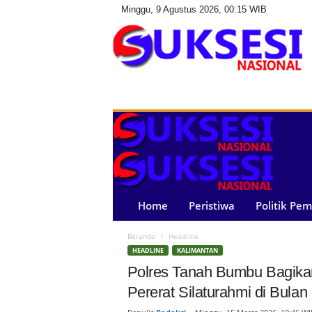
Minggu, 9 Agustus 2026, 00:15 WIB
S
u
k
s
e
s
i
N
a
Home
Peristiwa
Politik Pe
s
i
Beranda
Headline
o
HEADLINE
KALIMANTAN
n
a
Polres Tanah Bumbu Bagikan
l
Pererat Silaturahmi di Bul