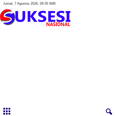
Jumat, 7 Agustus 2026, 09:35 WIB
S
u
k
s
e
s
i
N
a
s
i
o
n
a
l