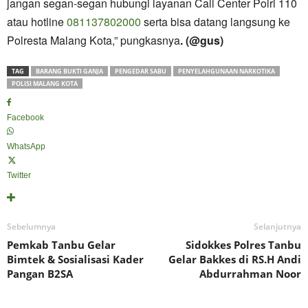
jangan segan-segan hubungi layanan Call Center Polri 110
atau hotline
081137802000
serta bisa datang langsung ke
Polresta Malang Kota,” pungkasnya
. (@gus)
TAG
BARANG BUKTI GANJA
PENGEDAR SABU
PENYELAHGUNAAN NARKOTIKA
POLISI MALANG KOTA
Facebook
WhatsApp
Twitter
Sebelumnya
Selanjutnya
Pemkab Tanbu Gelar
Sidokkes Polres Tanbu
Bimtek & Sosialisasi Kader
Gelar Bakkes di RS.H Andi
Pangan B2SA
Abdurrahman Noor