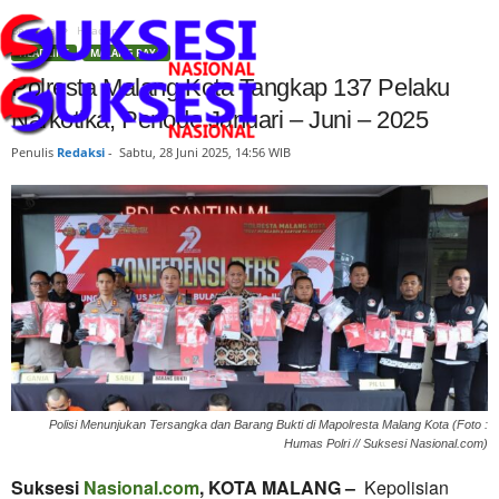
Beranda
Headline
HEADLINE
MALANG RAYA
Polresta Malang Kota Tangkap 137 Pelaku
Narkotika, Periode Januari – Juni – 2025
Penulis
Redaksi
-
Sabtu, 28 Juni 2025, 14:56 WIB
Polisi Menunjukan Tersangka dan Barang Bukti di Mapolresta Malang Kota (Foto :
Humas Polri // Suksesi Nasional.com)
Suksesi
Nasional.com
, KOTA MALANG –
Kepolisian