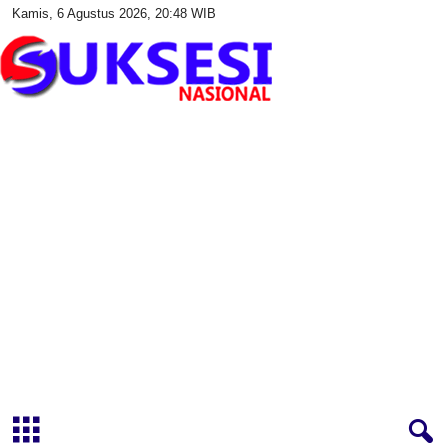
Kamis, 6 Agustus 2026, 20:48 WIB
S
u
k
s
e
s
i
N
a
s
i
o
n
a
l