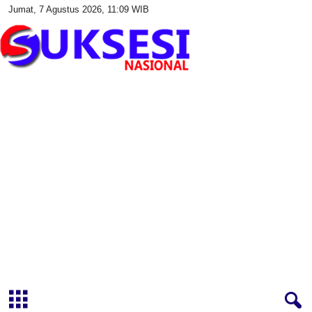
Jumat, 7 Agustus 2026, 11:09 WIB
S
u
k
s
e
s
i
N
a
s
i
o
n
a
l