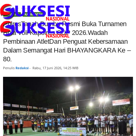
Beranda
Headline
HEADLINE
KALIMANTAN
PolresTanah Bumbu Resmi Buka Turnamen
Bola Voli Kapolres CUP 2026.Wadah
Pembinaan AtletDan Penguat Kebersamaan
Dalam Semangat Hari BHAYANGKARA Ke –
80.
Penulis
Redaksi
-
Rabu, 17 Juni 2026, 14:25 WIB