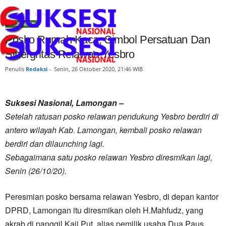
Beranda
Lamongan
LAMONGAN
Posko Rumah Kaca, Simbol Persatuan Dan
Sinergritas Relawan Yesbro
Penulis
Redaksi
-
Senin, 26 Oktober 2020, 21:46 WIB
Suksesi Nasional, Lamongan –
Setelah ratusan posko relawan pendukung Yesbro berdiri di
antero wilayah Kab. Lamongan, kembali posko relawan
berdiri dan dilaunching lagi.
Sebagaimana satu posko relawan Yesbro diresmikan lagi,
Senin (26/10/20).
Peresmian posko bersama relawan Yesbro, di depan kantor
DPRD, Lamongan itu diresmikan oleh H.Mahfudz, yang
akrab di panggil Kaji Put, alias pemilik usaha Dua Paus.