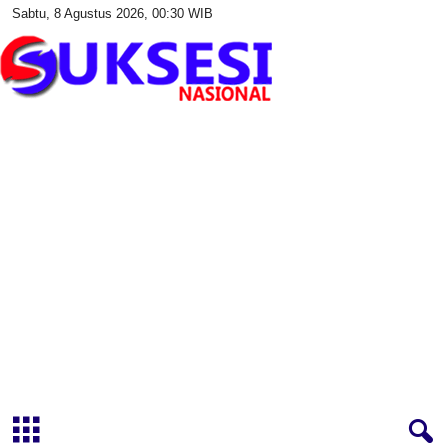
Sabtu, 8 Agustus 2026, 00:30 WIB
S
u
k
s
e
s
i
N
a
s
i
o
n
a
l