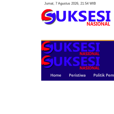
Jumat, 7 Agustus 2026, 21:54 WIB
S
u
k
s
e
s
i
N
a
Home
Peristiwa
Politik Pe
s
i
o
n
a
l