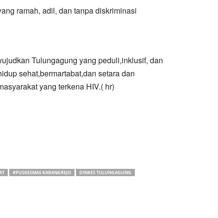
ng ramah, adil, dan tanpa diskriminasi
ujudkan Tulungagung yang peduli,inklusif, dan
idup sehat,bermartabat,dan setara dan
asyarakat yang terkena HIV.( hr)
AT
#PUSKESMAS KARANGREJO
DINKES TULUNGAGUNG