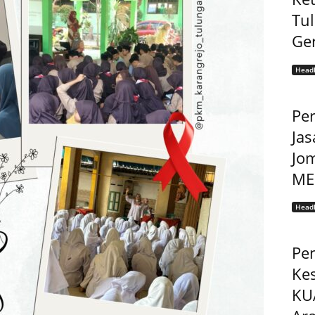
Tu
Ge
Headl
Pe
Jas
Jo
MEP
Headl
Pe
Ke
KU