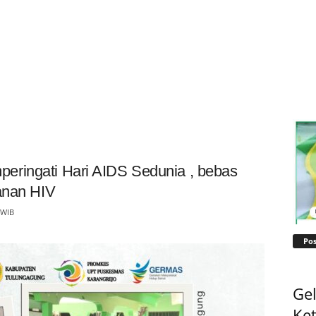
ringati Hari AIDS Sedunia , bebas
yanan HIV
 WIB
Pos
Gel
Ke