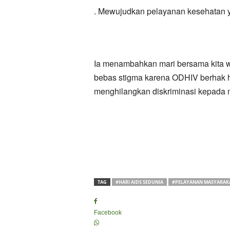
. Mewujudkan pelayanan kesehatan ya
Ia menambahkan mari bersama kita w
bebas stigma karena ODHIV berhak h
menghilangkan diskriminasi kepada m
TAG
#HARI AIDS SEDUNIA
#PELAYANAN MASYARAK
Facebook