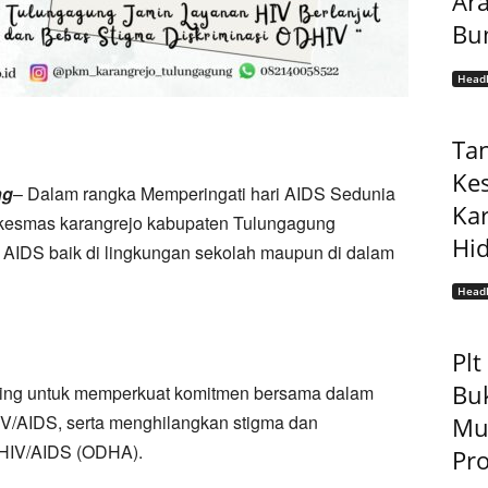
Ar
Bu
Headl
Ta
Ke
ng
– Dalam rangka Memperingati hari AIDS Sedunia
Ka
kesmas karangrejo kabupaten Tulungagung
Hi
 AIDS baik di lingkungan sekolah maupun di dalam
Headl
Pl
Bu
ting untuk memperkuat komitmen bersama dalam
/AIDS, serta menghilangkan stigma dan
Mu
 HIV/AIDS (ODHA).
Pro