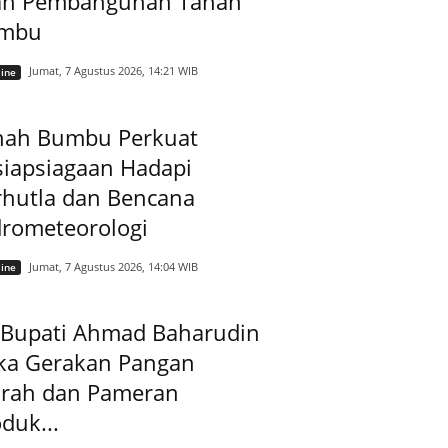
ah Pembangunan Tanah
mbu
Jumat, 7 Agustus 2026, 14:21 WIB
ine
nah Bumbu Perkuat
siapsiagaan Hadapi
rhutla dan Bencana
drometeorologi
Jumat, 7 Agustus 2026, 14:04 WIB
ine
t Bupati Ahmad Baharudin
ka Gerakan Pangan
rah dan Pameran
duk...