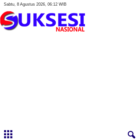
Sabtu, 8 Agustus 2026, 06:12 WIB
S
u
k
s
e
s
i
N
a
s
i
o
n
a
l