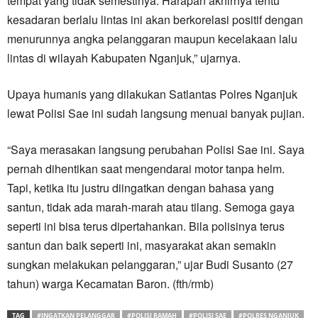
tempat yang tidak semestinya. Harapan akhirnya tentu
kesadaran berlalu lintas ini akan berkorelasi positif dengan
menurunnya angka pelanggaran maupun kecelakaan lalu
lintas di wilayah Kabupaten Nganjuk,” ujarnya.
Upaya humanis yang dilakukan Satlantas Polres Nganjuk
lewat Polisi Sae ini sudah langsung menuai banyak pujian.
“Saya merasakan langsung perubahan Polisi Sae ini. Saya
pernah dihentikan saat mengendarai motor tanpa helm.
Tapi, ketika itu justru diingatkan dengan bahasa yang
santun, tidak ada marah-marah atau tilang. Semoga gaya
seperti ini bisa terus dipertahankan. Bila polisinya terus
santun dan baik seperti ini, masyarakat akan semakin
sungkan melakukan pelanggaran,” ujar Budi Susanto (27
tahun) warga Kecamatan Baron. (fth/rmb)
TAG
#INGATKAN PELANGGAR
#POLISI RAMAH
#POLISI SAE
#POLRES NGANJUK