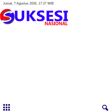
Jumat, 7 Agustus 2026, 17:27 WIB
S
u
k
s
e
s
i
N
a
s
i
o
n
a
l