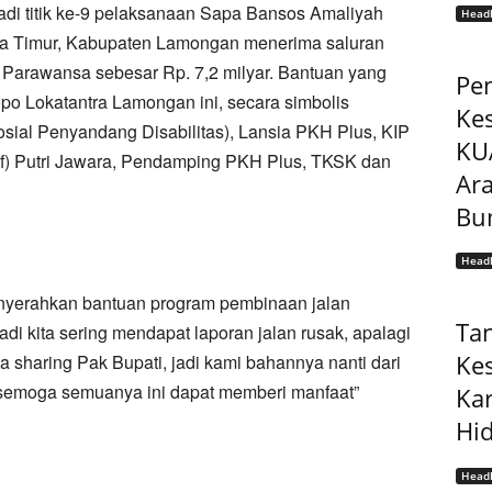
adi titik ke-9 pelaksanaan Sapa Bansos Amaliyah
Headl
wa Timur, Kabupaten Lamongan menerima saluran
r Parawansa sebesar Rp. 7,2 milyar. Bantuan yang
Pe
po Lokatantra Lamongan ini, secara simbolis
Ke
sial Penyandang Disabilitas), Lansia PKH Plus, KIP
KU
if) Putri Jawara, Pendamping PKH Plus, TKSK dan
Ar
Bu
Headl
enyerahkan bantuan program pembinaan jalan
Ta
di kita sering mendapat laporan jalan rusak, apalagi
Ke
a sharing Pak Bupati, jadi kami bahannya nanti dari
 semoga semuanya ini dapat memberi manfaat”
Ka
Hi
Headl