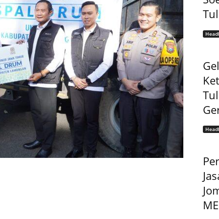
Tu
Headl
Gel
Ke
Tu
Ge
Headl
Pe
Jas
Jo
MEP