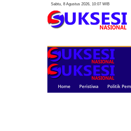
Sabtu, 8 Agustus 2026, 10:07 WIB
S
u
k
s
e
s
i
N
a
Home
Peristiwa
Politik Pe
s
i
o
n
a
l